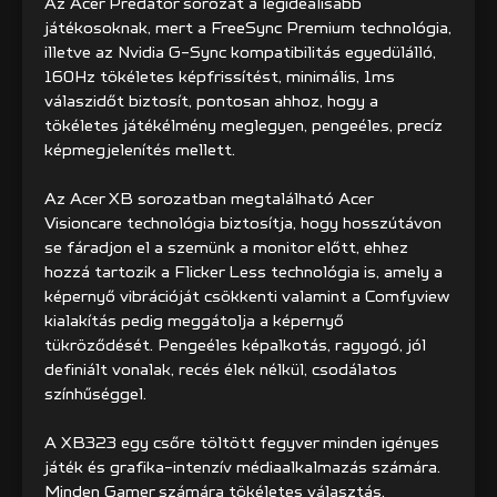
Az Acer Predator sorozat a legideálisabb
játékosoknak, mert a FreeSync Premium technológia,
illetve az Nvidia G-Sync kompatibilitás egyedülálló,
160Hz tökéletes képfrissítést, minimális, 1ms
válaszidőt biztosít, pontosan ahhoz, hogy a
tökéletes játékélmény meglegyen, pengeéles, precíz
képmegjelenítés mellett.
Az Acer XB sorozatban megtalálható Acer
Visioncare technológia biztosítja, hogy hosszútávon
se fáradjon el a szemünk a monitor előtt, ehhez
hozzá tartozik a Flicker Less technológia is, amely a
képernyő vibrációját csökkenti valamint a Comfyview
kialakítás pedig meggátolja a képernyő
tükröződését. Pengeéles képalkotás, ragyogó, jól
definiált vonalak, recés élek nélkül, csodálatos
színhűséggel.
A XB323 egy csőre töltött fegyver minden igényes
játék és grafika-intenzív médiaalkalmazás számára.
Minden Gamer számára tökéletes választás,