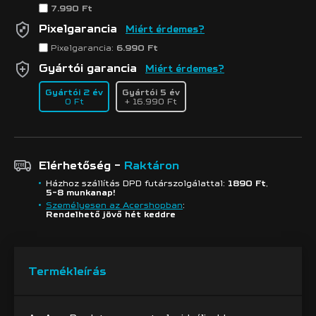
7.990 Ft
Pixelgarancia
Miért érdemes?
Pixelgarancia:
6.990 Ft
Gyártói garancia
Miért érdemes?
Gyártói 2 év
Gyártói 5 év
0 Ft
+ 16.990 Ft
Elérhetőség -
Raktáron
Házhoz szállítás DPD futárszolgálattal:
1890 Ft
,
5-8 munkanap!
Személyesen az Acershopban
:
Rendelhető jövő hét keddre
Termékleírás