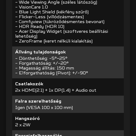
- Wide Viewing Angle (széles látószög)
- VisionCare 1.0
- Blue Light Shield (kékfény szűrő)
- Flicker-Less (villódzásmentes)
- Comfyview (tükröződésmentes bevonat)
- HDR Ready (HDR 10)
- Acer Display Widget (szoftveres beállítási
lehetőség)
- ZeroFrame (keret nélküli kialakítás)
Állvány tulajdonságok
- Dönthetőség: -5°~25°
- Forgathatóság: +/-20°
- Magasság állítás: 150 mm
- Elforgathatóság (Pivot): +/-90°
Csatlakozók
2x HDMI(2.1) + 1x DP(1.4) + Audio out
Falra szerelhetőség
Igen (VESA 100 x 100 mm)
Hangszóró
2 x 2W
Energiafelhasználás