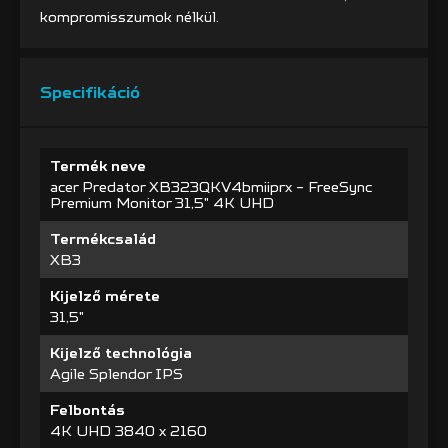
kompromisszumok nélkül.
Specifikáció
Termék neve
acer Predator XB323QKV4bmiiprx - FreeSync
Premium Monitor 31,5" 4K UHD
Termékcsalád
XB3
Kijelző mérete
31,5"
Kijelző technológia
Agile Splendor IPS
Felbontás
4K UHD 3840 x 2160