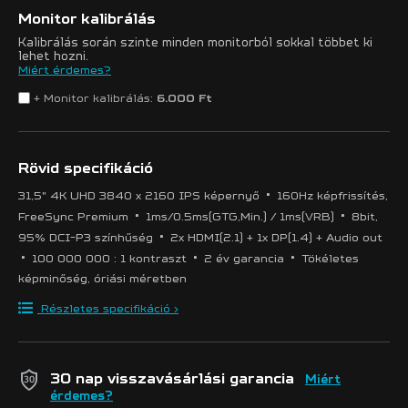
Monitor kalibrálás
Kalibrálás során szinte minden monitorból sokkal többet ki
lehet hozni.
Miért érdemes?
+ Monitor kalibrálás:
6.000 Ft
Rövid specifikáció
•
31,5" 4K UHD 3840 x 2160 IPS képernyő
160Hz képfrissítés,
•
•
FreeSync Premium
1ms/0.5ms(GTG,Min.) / 1ms(VRB)
8bit,
•
95% DCI-P3 színhűség
2x HDMI(2.1) + 1x DP(1.4) + Audio out
•
•
•
100 000 000 : 1 kontraszt
2 év garancia
Tökéletes
képminőség, óriási méretben
Részletes specifikáció >
30 nap visszavásárlási garancia
Miért
érdemes?