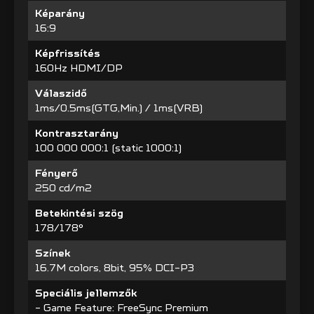
Képarány
16:9
Képfrissítés
160Hz HDMI/DP
Válaszidő
1ms/0.5ms(GTG,Min.) / 1ms(VRB)
Kontrasztarány
100 000 000:1 (static 1000:1)
Fényerő
250 cd/m2
Betekintési szög
178/178°
Színek
16.7M colors, 8bit, 95% DCI-P3
Speciális jellemzők
- Game Feature: FreeSync Premium