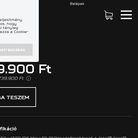
Belépek
eljesítmény
os, hogy
i tényleg
mazza a Cookie-
estreszabás
9.900 Ft
739.900 Ft
i
A TESZEM
fikáció
•
0 x 1600 IPS Mini LED 250Hz képfrissítéssel!
Intel® Core™