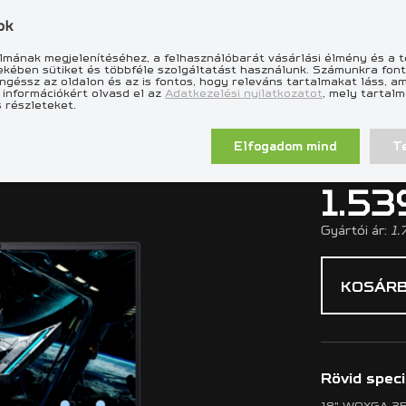
ok
lmának megjelenítéséhez, a felhasználóbarát vásárlási élmény és a t
ekében sütiket és többféle szolgáltatást használunk. Számunkra font
géssz az oldalon és az is fontos, hogy releváns tartalmakat láss, am
73-97UG
 információkért olvasd el az
Adatkezelési nyilatkozatot
, mely tartal
 részleteket.
- PH18-73-97UG
Elfogadom mind
T
1.53
Gyártói ár:
1.
KOSÁRB
Rövid speci
18" WQXGA 256