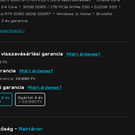
•
•
X 24 Core
32GB DDR5 / 1TB PCIe NVMe SSD + 512GB SSD
•
•
rce RTX 5080 16GB GDDR7
Windows 11 Home
Brutális
3 év garancia
pecifikáció >
 visszavásárlási garancia
Miért érdemes?
0 Ft
arancia
Miért érdemes?
arancia:
19.990 Ft
i garancia
Miért érdemes?
 3 év
Gyártói 4 év
t
+ 59.990 Ft
tőség -
Raktáron