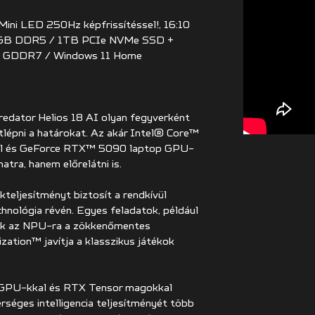
ini LED 250Hz képfrissítéssel!, 16:10
32GB DDR5 / 1TB PCIe NVMe SSD +
GDDR7 / Windows 11 Home
edator Helios 18 AI olyan fegyverként
átlépni a határokat. Az akár Intel® Core™
ővel és GeForce RTX™ 5090 laptop GPU-
atra, hanem előrelátni is.
teljesítményt biztosít a rendkívül
hnológia révén. Egyes feladatok, például
dnek az NPU-ra a zökkenőmentes
zation™ javítja a klasszikus játékok
GPU-kkal és RTX Tensor magokkal
erséges intelligencia teljesítményét több