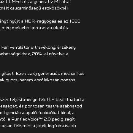
 az LLM-ek és a generatív MI által
sznált csúcsminőségű eszközöknél.
tványt nyújt a HDR-ragyogás és az 1000
lt, még mélyebb kontrasztokkal és
an ventilátor ultravékony, érzékeny
sebességekhez, 20%-al növelve a
nyítást. Ezek az új generációs mechanikus
sak gyors, hanem aprólékosan pontos
zer teljesítménye felett – beállíthatod a
bességét, és pontosan testre szabhatod
ligencián alapuló funkciókat kínál, a
tó, a PurifiedVoice™ 2.0 pedig segít
kusan felismeri a játék legfontosabb