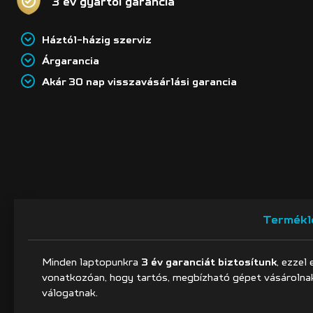
3 év gyártói garancia
Háztól-házig szerviz
Árgarancia
Akár 30 nap visszavásárlási garancia
Termékl
Minden laptopunkra
3 év garanciát biztosítunk
, ezzel
vonatkozóan, hogy tartós, megbízható gépet vásárolnak
válogatnak.