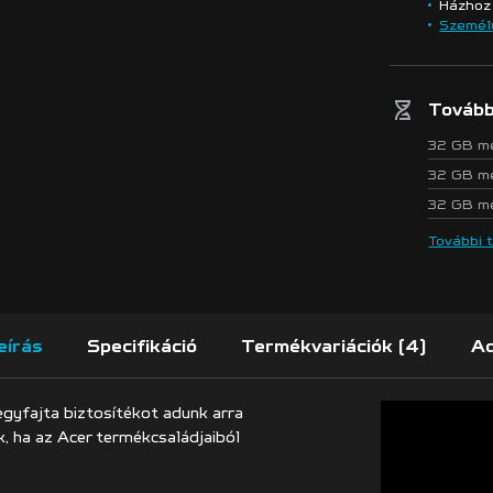
Házhoz 
Személ
Tovább
32 GB m
32 GB m
32 GB m
További 
eírás
Specifikáció
Termékvariációk
(4)
Ad
 egyfajta biztosítékot adunk arra
, ha az Acer termékcsaládjaiból