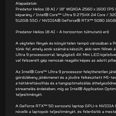
Alapadatok:
Predator Helios 18 AI / 18" WQXGA 2560 x 1600 IPS M
képarány / Intel® Core™ Ultra 9 275HX 24 Core / 
512GB SSD / NVIDIA® GeForce® RTX™ 5080 16GB 
Predator Helios 18 AI - A horizonton túlmutató erő
A végtelen fények és könyörtelen tempó városában a Pr
tűnik fel, amely azok számára készült, akik nem félnek 
Ultra 9 processzorral, lenyűgöző 4K Mini LED kijelz
val felszerelt gép nemcsak reagálni képes az adott pillan
Az Intel® Core™ Ultra 9 processzor felejthetetlen játék
gördülékeny játékmenet és a jövőre felkészített MI-tec
a háttéreltávolítás és a hangoptimalizálás áthelyező
streamelés érdekében, míg az Intel® Application Optimi
teljesítményét.
A GeForce RTX™ 50 sorozatú laptop GPU-k NVIDIA 
növelik a laptopok teljesítményét, és felerősítik a mest