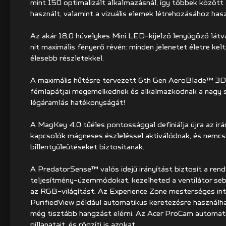
mint 150 optimalizált alkalmazásnál, így többek között
használt, valamint a vizuális elemek létrehozásához ha
Az akár 18,0 hüvelykes Mini LED-kijelző lenyűgöző lá
nit maximális fényerő révén: minden jelenetet életre ke
élesebb részletekkel.
A maximális hűtésre tervezett 6th Gen AeroBlade™ 3D F
fémlapátjai megemelkednek és alkalmazkodnak a nagy 
légáramlás hatékonyságát!
A MagKey 4.0 tűéles pontossággal definiálja újra az irá
kapcsolók mágneses észleléssel aktiválódnak, és nemc
billentyűleütéseket biztosítanak.
A PredatorSense™ valós idejű irányítást biztosít a rends
teljesítmény-üzemmódokat, kezelheted a ventilátor se
az RGB-világítást. Az Experience Zone mesterséges intel
PurifiedView például automatikus keretezésre használha
még tisztább hangzást elérni. Az Acer ProCam automati
pillanatait, és rögzíti is azokat.