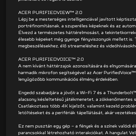
ACER PURIFIEDVIEW™ 2.0
Lépj be a mesterséges intelligenciával javított képtisz
portréfinomításnak, a szuperéles képeknek és az auto
Élvezd a természetes háttérelmosást, a tekintetkorrekc
élesebb képeket még gyenge fényviszonyok mellett is. 
megbeszélésekhez, élő streameléshez és videóhívásokh
ACER PURIFIEDVOICE™ 2.0
A nem kívánt háttérzajok azonosítására és elnyomásár
harmadik mikrofon segítségével az Acer PurifiedVoice™
lenyűgözőbb kommunikációs élmény érdekében.
Engedd szabadjára a jövőt a Wi-Fi 7 és a Thunderbolt™ 
alacsony késleltetésű játékmenetet, a zökkenőmentes st
Csatlakoztass több 4K kijelzőt, valamint kezeld prob
letöltéseket és a perifériák tápellátását, akár vezetékes
Ez nem pusztán egy gép – a fények és a színek valódi é
parancsokkal létrehozható interakciókat. A hangulat Vel