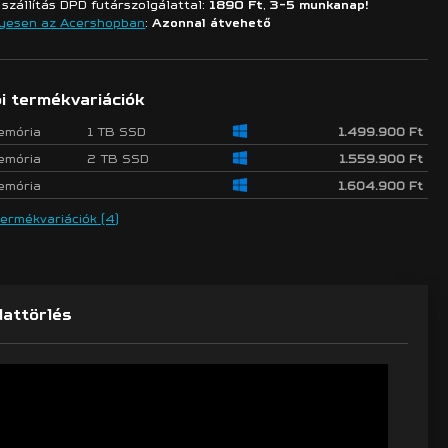
szállítás DPD futárszolgálattal:
1890 Ft
,
3-5 munkanap!
yesen az Acershopban
:
Azonnal átvehető
i termékvariációk
emória
1 TB SSD
1.499.900 Ft
emória
2 TB SSD
1.559.900 Ft
emória
1.604.900 Ft
termékvariációk (4)
attörlés