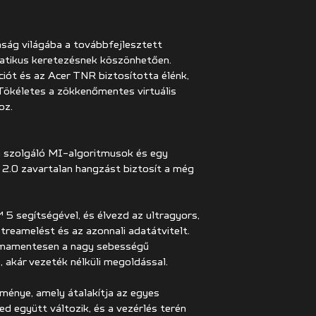
taság világába a továbbfejlesztett
matikus keretezésnek köszönhetően.
iót és az Acer TNR biztosította élénk,
Tökéletes a zökkenőmentes virtuális
oz.
a szolgáló MI-algoritmusok és egy
 2.0 zavartalan hangzást biztosít a még
5 segítségével, és élvezd az ultragyors,
reamelést és az azonnali adatátvitelt.
lémamentesen a nagy sebességű
, akár vezeték nélküli megoldással.
lménye, amely átalakítja az egyes
ed együtt változik, és a vezérlés terén