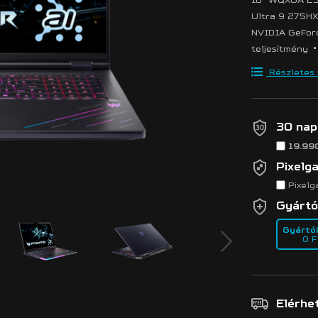
Ultra 9 275H
NVIDIA GeFo
•
teljesítmény
Részletes s
30 nap
19.99
Pixelg
Pixelg
Gyártó
Gyártói
0 F
Elérhe