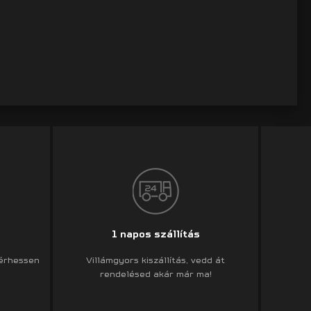
1 napos szállítás
 érhessen
Villámgyors kiszállítás, vedd át
rendelésed akár már ma!