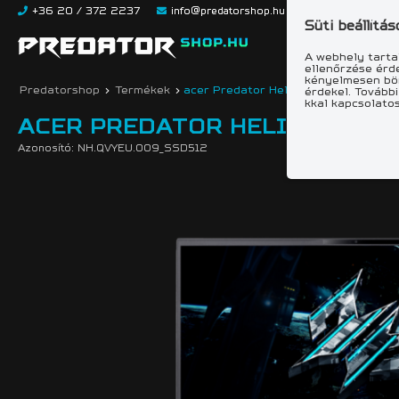
+36 20 / 372 2237
info@predatorshop.hu
Süti beállítás
A webhely tarta
ellenőrzése érd
kényelmesen bön
Predatorshop
>
Termékek
>
acer Predator Helios 18 AI - PH18-
érdekel. További
kkal kapcsolatos
ACER PREDATOR HELIOS 18 AI 
Azonosító:
NH.QVYEU.009_SSD512